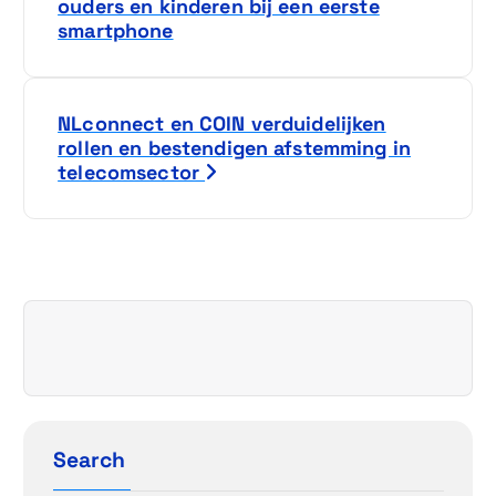
e
ouders en kinderen bij een eerste
smartphone
r
i
NLconnect en COIN verduidelijken
c
rollen en bestendigen afstemming in
telecomsector
h
t
n
a
v
i
Search
g