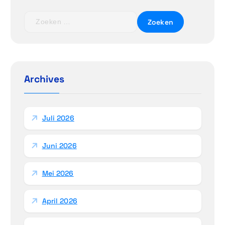
a
Z
o
t
e
k
i
e
n
Archives
e
n
a
a
Juli 2026
r
:
Juni 2026
Mei 2026
April 2026