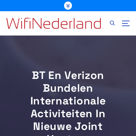
G
a
n
a
a
r
d
e
i
n
BT En Verizon
h
o
Bundelen
u
d
Internationale
Activiteiten In
Nieuwe Joint