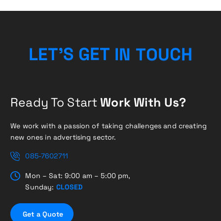
H
C
S
G
U
'
E
T
E
T
L
O
I
T
N
Ready To Start
Work With Us?
We work with a passion of taking challenges and creating
new ones in advertising sector.
085-7602711
Mon – Sat: 9:00 am – 5:00 pm,
Sunday:
CLOSED
G
e
t
a
Q
u
o
t
e