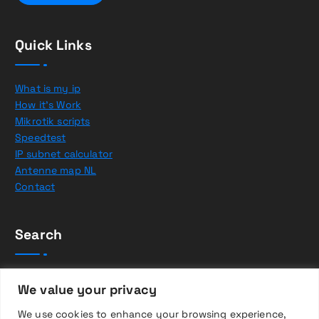
Quick Links
What is my ip
How it’s Work
Mikrotik scripts
Speedtest
IP subnet calculator
Antenne map NL
Contact
Search
Z
We value your privacy
o
e
We use cookies to enhance your browsing experience,