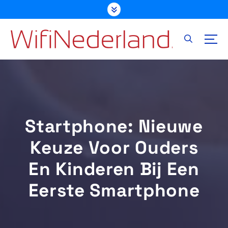
G
a
n
a
a
r
d
e
i
n
Startphone: Nieuwe
h
o
Keuze Voor Ouders
u
d
En Kinderen Bij Een
Eerste Smartphone