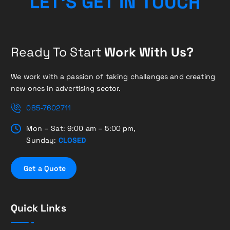
H
E
G
T
S
I
'
C
L
T
E
N
T
U
O
Ready To Start
Work With Us?
We work with a passion of taking challenges and creating
new ones in advertising sector.
085-7602711
Mon – Sat: 9:00 am – 5:00 pm,
Sunday:
CLOSED
G
e
t
a
Q
u
o
t
e
Quick Links