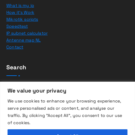
What is my ip
How it’s Work
Mikrotik scripts
Speedtest
IP subnet calculator
Antenne map NL
Contact
Search
Z
We value your privacy
o
e
We use cookies to enhance your browsing experience,
k
serve personalised ads or content, and analyse our
e
traffic. By clicking "Accept All", you consent to our use
n
of cookies.
n
Copyright © 2026 WifiNederland.EU | Powered by
Desert
a