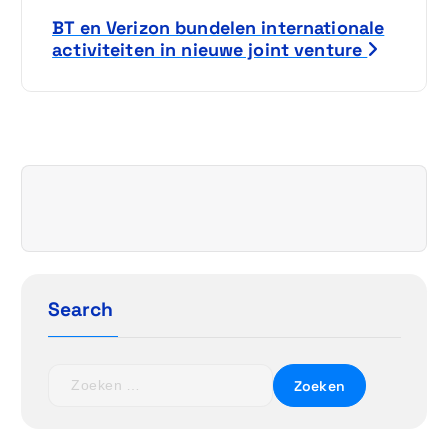
i
BT en Verizon bundelen internationale
c
activiteiten in nieuwe joint venture
h
t
n
a
v
i
Search
g
Z
a
o
e
k