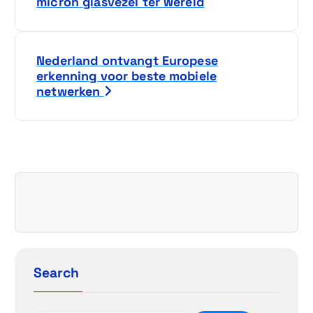
e
micron glasvezel ter wereld
r
i
Nederland ontvangt Europese
erkenning voor beste mobiele
c
netwerken
h
t
n
a
v
i
Search
g