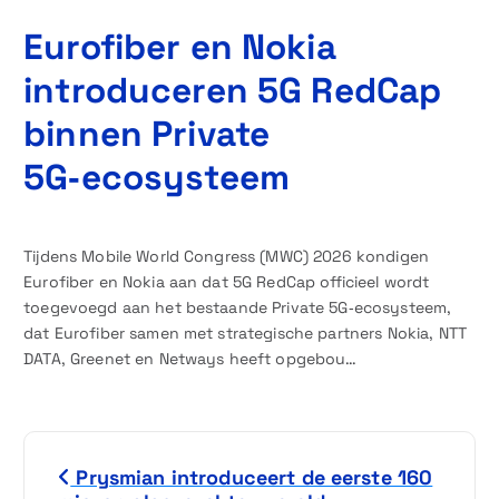
Eurofiber en Nokia
introduceren 5G RedCap
binnen Private
5G‑ecosysteem
Tijdens Mobile World Congress (MWC) 2026 kondigen
Eurofiber en Nokia aan dat 5G RedCap officieel wordt
toegevoegd aan het bestaande Private 5G‑ecosysteem,
dat Eurofiber samen met strategische partners Nokia, NTT
DATA, Greenet en Netways heeft opgebou…
B
Prysmian introduceert de eerste 160