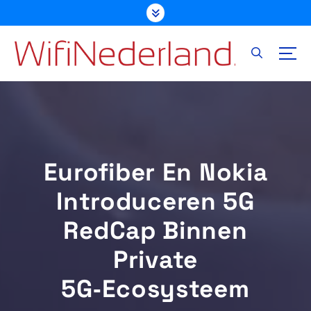
G
a
n
a
a
r
d
e
i
n
Eurofiber En Nokia
h
o
Introduceren 5G
u
d
RedCap Binnen
Private
5G‑ecosysteem