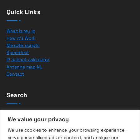
Quick Links
What is my ip
How it’s Work
Mikrotik scripts
Speedtest
IP subnet calculator
Antenne map NL
Contact
Search
Z
We value your privacy
o
e
We use cookies to enhance your browsing experience,
k
serve personalised ads or content, and analyse our