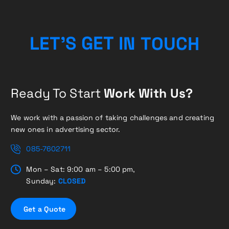
H
E
G
S
C
T
'
T
I
L
E
U
N
T
O
Ready To Start
Work With Us?
We work with a passion of taking challenges and creating
new ones in advertising sector.
085-7602711
Mon – Sat: 9:00 am – 5:00 pm,
Sunday:
CLOSED
G
e
t
a
Q
u
o
t
e