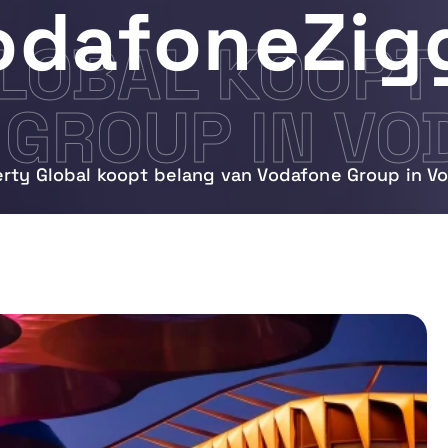
odafoneZig
GLOBAL KOOPT
GROUP IN VO
erty Global koopt belang van Vodafone Group in 