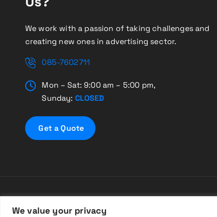
Us?
e
We work with a passion of taking challenges and
creating new ones in advertising sector.
085-7602711
Mon – Sat: 9:00 am – 5:00 pm,
Sunday:
CLOSED
G
e
t
a
Q
u
o
t
e
Cop
We value your privacy