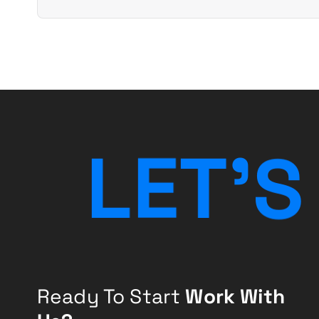
t
n
a
v
i
L
E
T
'
S
g
a
t
i
Ready To Start
Work With