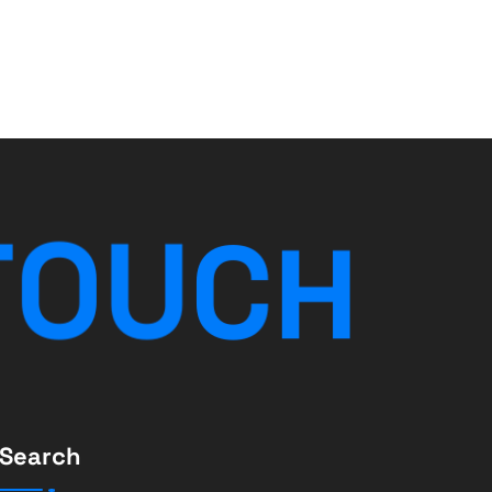
T
O
U
H
C
Search