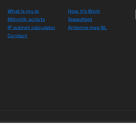
What is my ip
How it’s Work
Mikrotik scripts
Speedtest
IP subnet calculator
Antenne map NL
Contact
yright © 2026 WifiNederland.EU | Powered by
Desert The