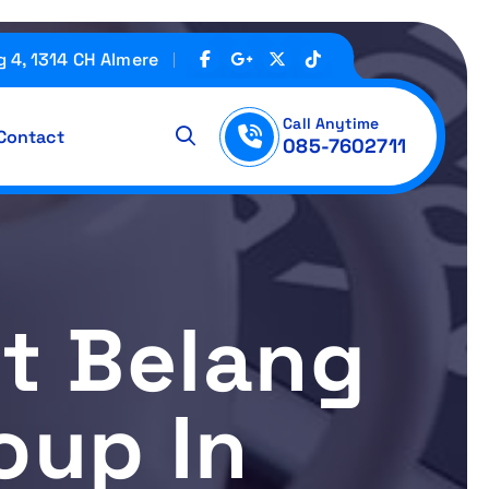
g 4, 1314 CH Almere
Call Anytime
Contact
085-7602711
pt Belang
oup In