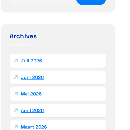
o
e
k
e
n
Archives
n
a
a
Juli 2026
r
:
Juni 2026
Mei 2026
April 2026
Maart 2026