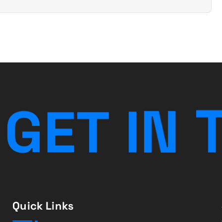
G
E
T
I
N
Quick Links