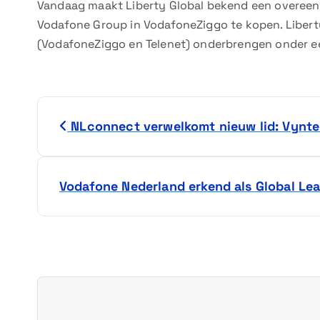
Vandaag maakt Liberty Global bekend een overee
Vodafone Group in VodafoneZiggo te kopen. Liberty
(VodafoneZiggo en Telenet) onderbrengen onder 
B
NLconnect verwelkomt nieuw lid: Vynte
e
r
Vodafone Nederland erkend als Global Le
i
c
h