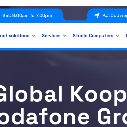
-Sat: 9.00am To 7.00pm
P.J. Oudwe
rnet solutions
Services
Studio Computers
Global Koo
odafone Gr