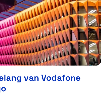
belang van Vodafone
go