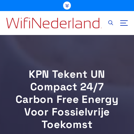
G
a
n
a
a
r
d
e
i
n
KPN Tekent UN
h
o
Compact 24/7
u
d
Carbon Free Energy
Voor Fossielvrije
Toekomst