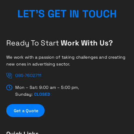
H
E
G
T
S
I
'
C
L
T
E
N
T
U
O
Ready To Start
Work With Us?
We work with a passion of taking challenges and creating
new ones in advertising sector.
085-7602711
Mon – Sat: 9:00 am – 5:00 pm,
Sunday:
CLOSED
G
e
t
a
Q
u
o
t
e
Quick Links