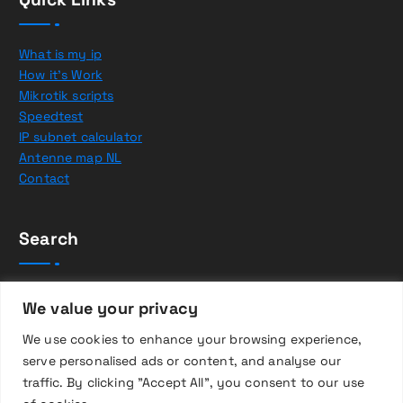
What is my ip
How it’s Work
Mikrotik scripts
Speedtest
IP subnet calculator
Antenne map NL
Contact
Search
Z
We value your privacy
o
e
We use cookies to enhance your browsing experience,
k
serve personalised ads or content, and analyse our
e
traffic. By clicking "Accept All", you consent to our use
n