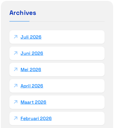
e
n
Archives
n
a
a
Juli 2026
r
:
Juni 2026
Mei 2026
April 2026
Maart 2026
Februari 2026