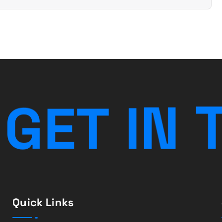
G
E
T
I
N
Quick Links