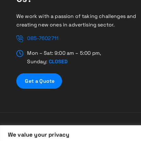
We work with a passion of taking challenges and
creating new ones in advertising sector.
085-7602711
Mon – Sat: 9:00 am – 5:00 pm,
Sunday:
CLOSED
G
e
t
a
Q
u
o
t
e
Cop
We value your privacy