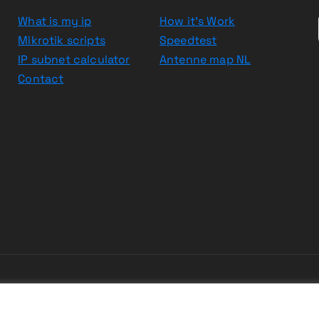
What is my ip
How it’s Work
Mikrotik scripts
Speedtest
IP subnet calculator
Antenne map NL
Contact
yright © 2026 WifiNederland.EU | Powered by
Desert The