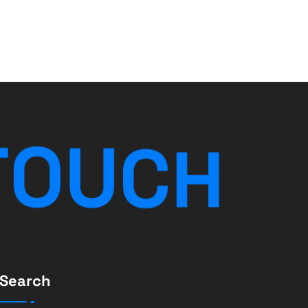
H
C
U
O
T
Search