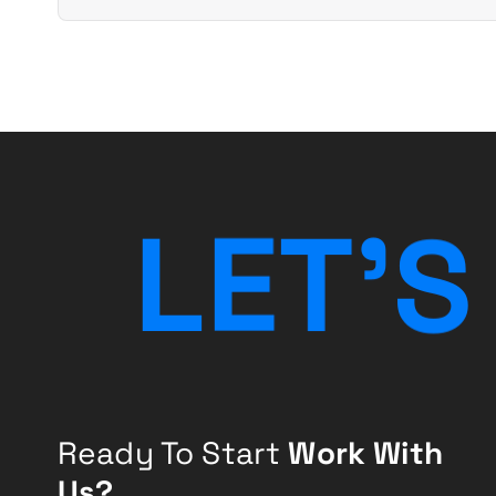
L
E
T
'
S
Ready To Start
Work With
Us?