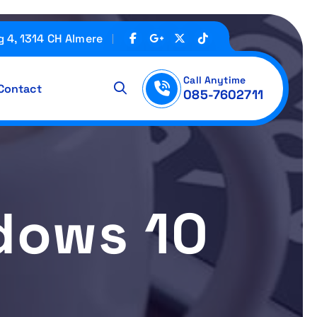
g 4, 1314 CH Almere
Call Anytime
Contact
085-7602711
dows 10