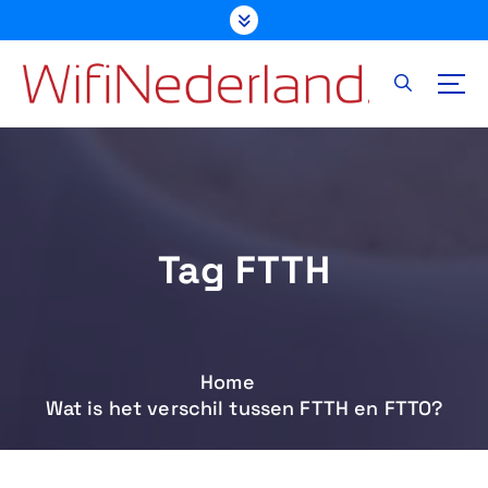
G
a
n
a
a
r
d
e
i
n
Tag FTTH
h
o
u
d
Home
Wat is het verschil tussen FTTH en FTTO?