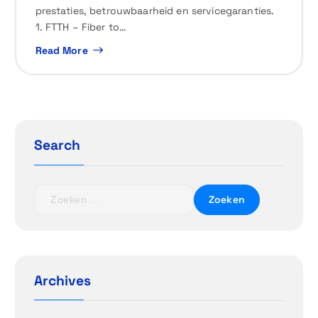
prestaties, betrouwbaarheid en servicegaranties.
1. FTTH – Fiber to…
Read More
Search
Z
o
e
k
e
n
Archives
n
a