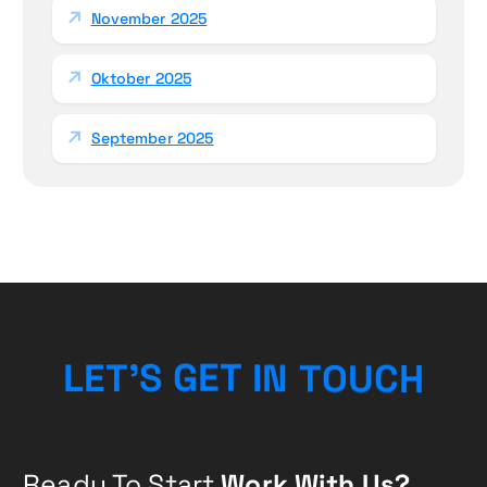
November 2025
Oktober 2025
September 2025
H
C
G
S
E
'
T
T
U
E
L
I
O
N
T
Ready To Start
Work With Us?