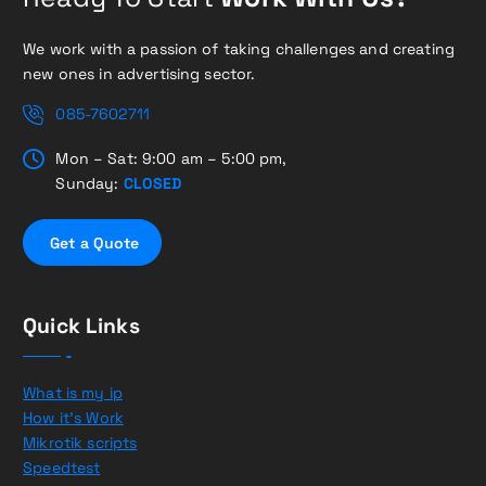
We work with a passion of taking challenges and creating
new ones in advertising sector.
085-7602711
Mon – Sat: 9:00 am – 5:00 pm,
Sunday:
CLOSED
G
e
t
a
Q
u
o
t
e
Quick Links
What is my ip
How it’s Work
Mikrotik scripts
Speedtest